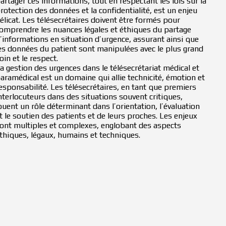
artager ces informations, tout en respectant les lois sur la
rotection des données et la confidentialité, est un enjeu
élicat. Les télésecrétaires doivent être formés pour
omprendre les nuances légales et éthiques du partage
’informations en situation d’urgence, assurant ainsi que
es données du patient sont manipulées avec le plus grand
oin et le respect.
a gestion des urgences dans le télésecrétariat médical et
aramédical est un domaine qui allie technicité, émotion et
esponsabilité. Les télésecrétaires, en tant que premiers
nterlocuteurs dans des situations souvent critiques,
ouent un rôle déterminant dans l’orientation, l’évaluation
t le soutien des patients et de leurs proches. Les enjeux
ont multiples et complexes, englobant des aspects
thiques, légaux, humains et techniques.