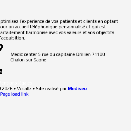
ptimisez l’expérience de vos patients et clients en optant
our un accueil téléphonique personnalisé et qui est
arfaitement harmonisé avec vos valeurs et vos objectifs
’acquisition.
Medic center 5 rue du capitaine Drillien 71100
Chalon sur Saone
entions légales
 2026 • Vocallz • Site réalisé par
Mediseo
Page load link
Aller
en
haut