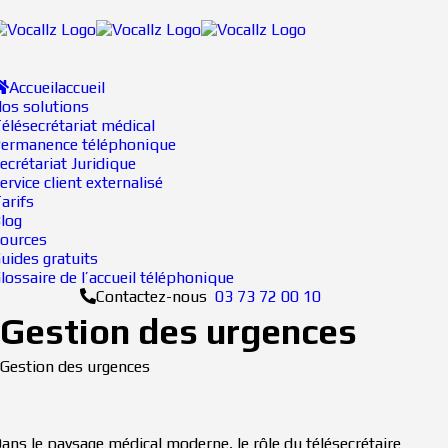
Passer
au
contenu
oggle
Accueil
accueil
avigation
os solutions
élésecrétariat médical
ermanence téléphonique
ecrétariat Juridique
ervice client externalisé
arifs
log
ources
uides gratuits
lossaire de l’accueil téléphonique
Contactez-nous
03 73 72 00 10
Gestion des urgences
Gestion des urgences
ans le paysage médical moderne, le rôle du télésecrétaire