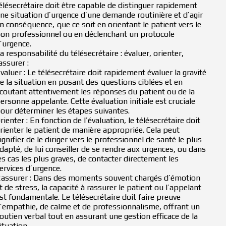
élésecrétaire doit être capable de distinguer rapidement
ne situation d’urgence d’une demande routinière et d’agir
n conséquence, que ce soit en orientant le patient vers le
on professionnel ou en déclenchant un protocole
’urgence.
a responsabilité du télésecrétaire : évaluer, orienter,
assurer :
valuer : Le télésecrétaire doit rapidement évaluer la gravité
e la situation en posant des questions ciblées et en
coutant attentivement les réponses du patient ou de la
ersonne appelante. Cette évaluation initiale est cruciale
our déterminer les étapes suivantes.
rienter : En fonction de l’évaluation, le télésecrétaire doit
rienter le patient de manière appropriée. Cela peut
ignifier de le diriger vers le professionnel de santé le plus
dapté, de lui conseiller de se rendre aux urgences, ou dans
es cas les plus graves, de contacter directement les
ervices d’urgence.
assurer : Dans des moments souvent chargés d’émotion
t de stress, la capacité à rassurer le patient ou l’appelant
st fondamentale. Le télésecrétaire doit faire preuve
’empathie, de calme et de professionnalisme, offrant un
outien verbal tout en assurant une gestion efficace de la
ituation.