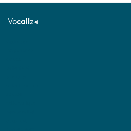
Optimisez
l’expérience
de vos
patients et
clients en
optant pour un
accueil
téléphonique
personnalisé
et qui est
parfaitement