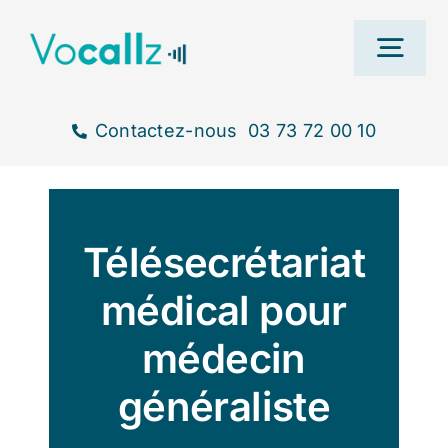
Passer
au
Togg
contenu
Navi
Contactez-nous
03 73 72 00 10
Ac
Télésecrétariat
Nos s
médical pour
T
médecin
généraliste
B