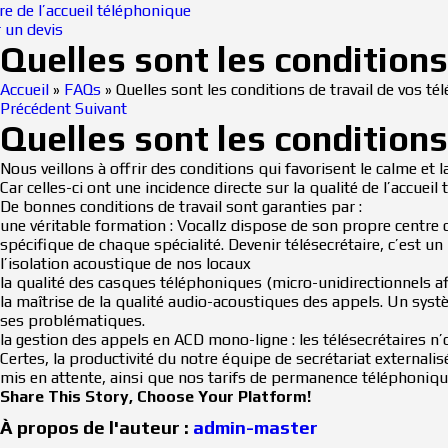
re de l’accueil téléphonique
 un devis
Quelles sont les conditions
Accueil
»
FAQs
»
Quelles sont les conditions de travail de vos tél
Précédent
Suivant
Quelles sont les conditions
Nous veillons à offrir des conditions qui favorisent le calme et l
Car celles-ci ont une incidence directe sur la qualité de l’accuei
De bonnes conditions de travail sont garanties par :
une véritable formation : Vocallz dispose de son propre centre 
spécifique de chaque spécialité. Devenir télésecrétaire, c’est un 
l’isolation acoustique de nos locaux
la qualité des casques téléphoniques (micro-unidirectionnels af
la maîtrise de la qualité audio-acoustiques des appels. Un syst
ses problématiques.
la gestion des appels en ACD mono-ligne : les télésecrétaires n
Certes, la productivité du notre équipe de secrétariat externalisé
mis en attente, ainsi que nos tarifs de permanence téléphoniqu
Share This Story, Choose Your Platform!
Facebook
X
LinkedIn
Email
À propos de l'auteur :
admin-master