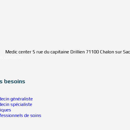
Medic center 5 rue du capitaine Drillien 71100 Chalon sur Sa
s contacter
s besoins
ecin généraliste
ecin spécialiste
niques
fessionnels de soins