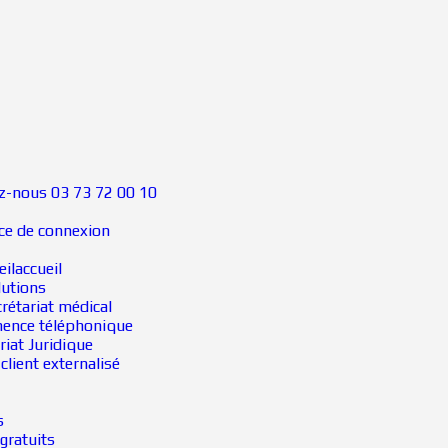
z-nous 03 73 72 00 10
on
ce de connexion
eil
accueil
lutions
rétariat médical
ence téléphonique
riat Juridique
 client externalisé
s
gratuits