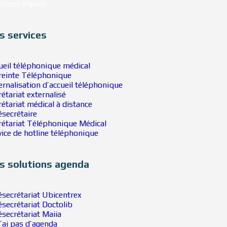
tions légales
s services
ueil téléphonique médical
reinte Téléphonique
ernalisation d’accueil téléphonique
rétariat externalisé
rétariat médical à distance
ésecrétaire
rétariat Téléphonique Médical
vice de hotline téléphonique
s solutions agenda
ésecrétariat Ubicentrex
ésecrétariat Doctolib
ésecrétariat Maiia
n’ai pas d’agenda