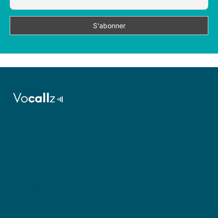
Optimisez
l’expérience
de vos
patients et
clients en
optant pour un