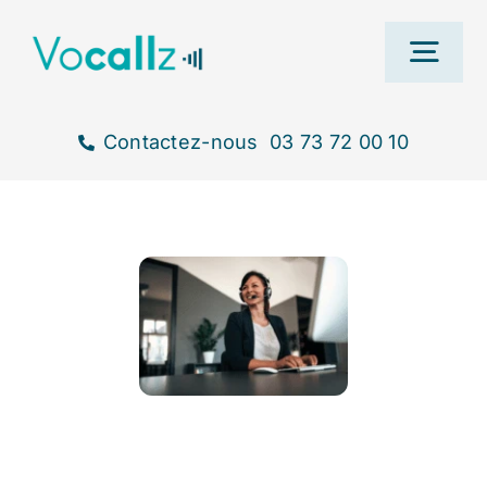
Passer
au
Togg
contenu
Navi
Contactez-nous
03 73 72 00 10
Ac
Nos s
T
B