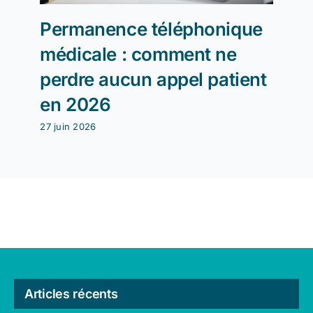
Permanence téléphonique
Télé
médicale : comment ne
com
perdre aucun appel patient
tari
en 2026
pres
27 juin 2026
26 jui
Articles récents