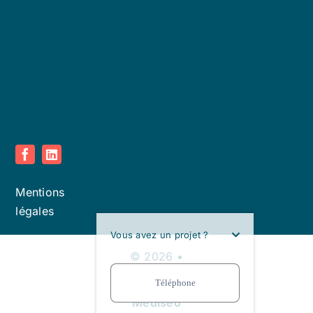
71100
Chalon
sur
Saone
Mentions
légales
Vous avez un projet ?
© 2026 •
Vocallz • Site
réalisé par
Mediseo