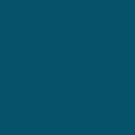
Optimisez
l’expérience
de vos
patients et
clients en
optant pour un
accueil
téléphonique
personnalisé
et qui est
parfaitement
harmonisé
avec vos
valeurs et vos