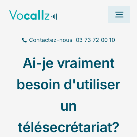
Passer
au
Togg
contenu
Navi
Contactez-nous
03 73 72 00 10
Ai-je vraiment
Ac
besoin d'utiliser
Nos s
un
T
télésecrétariat?
B