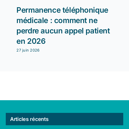
Permanence téléphonique
Télé
médicale : comment ne
com
perdre aucun appel patient
tari
en 2026
pres
27 juin 2026
26 jui
Articles récents