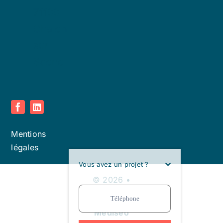
71100
Chalon
sur
Saone
Mentions
légales
Vous avez un projet ?
© 2026 •
Vocallz • Site
réalisé par
Mediseo