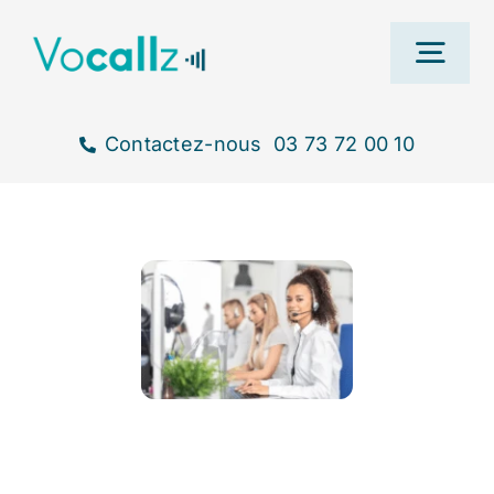
Passer
au
Togg
contenu
Navi
Contactez-nous
03 73 72 00 10
Ac
Nos s
T
B