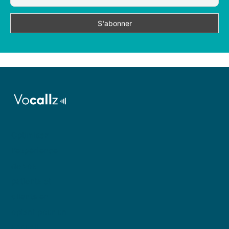
Optimisez
l’expérience
de vos
patients et
clients en
optant pour un
accueil