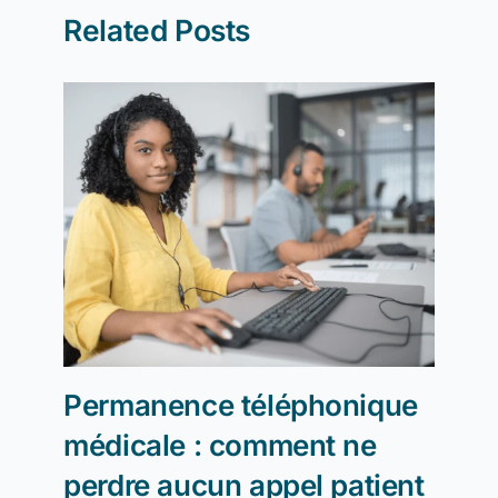
Related Posts
Permanence téléphonique
Télé
médicale : comment ne
com
perdre aucun appel patient
tari