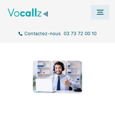
Passer
au
Togg
contenu
Navi
Contactez-nous
03 73 72 00 10
Ac
Nos s
T
B