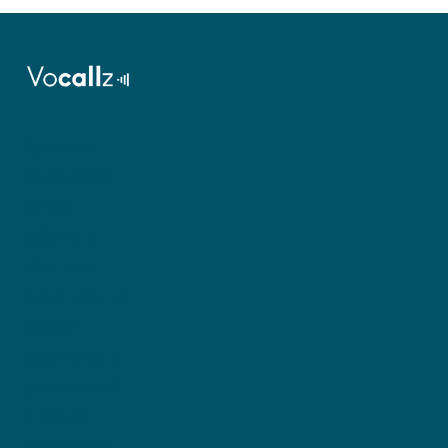
Optimisez
l’expérience
de vos
patients et
clients en
optant pour un
accueil
téléphonique
personnalisé
et qui est
parfaitement